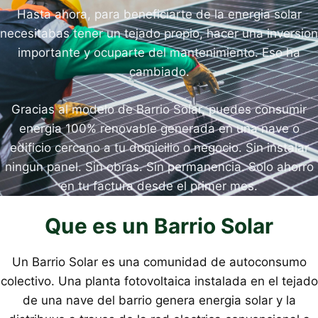
Hasta ahora, para beneficiarte de la energia solar
necesitabas tener un tejado propio, hacer una inversion
importante y ocuparte del mantenimiento. Eso ha
cambiado.
Gracias al modelo de Barrio Solar, puedes consumir
energia 100% renovable generada en una nave o
edificio cercano a tu domicilio o negocio. Sin instalar
ningun panel. Sin obras. Sin permanencia. Solo ahorro
en tu factura desde el primer mes.
Que es un Barrio Solar
Un Barrio Solar es una comunidad de autoconsumo
colectivo. Una planta fotovoltaica instalada en el tejado
de una nave del barrio genera energia solar y la